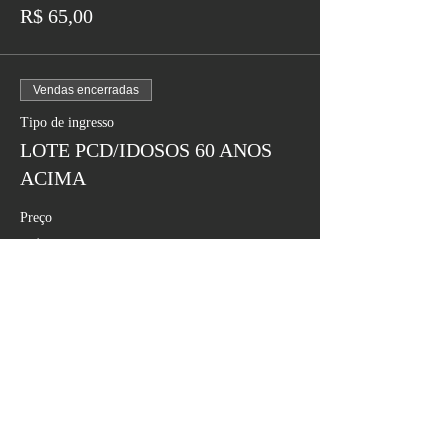
R$ 65,00
Vendas encerradas
Tipo de ingresso
LOTE PCD/IDOSOS 60 ANOS
ACIMA
Preço
R$ 32,50
Contatos
NOSSO TELEFONE DO SITE
(84) 9.9850-5980
(84) 9.8115-3770