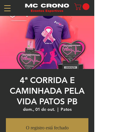
4ª CORRIDA E
CAMINHADA PELA
VIDA PATOS PB
dom., 01 de out.
  |  
Patos
O registro está fechado