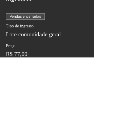
Vendas encerradas
Tipo de ingresso
Lote comunidade geral
Preço
R$ 77,00
Contatos
NOSSO TELEFONE DO SITE
(84) 9.9850-5980
(84) 9.8115-3770