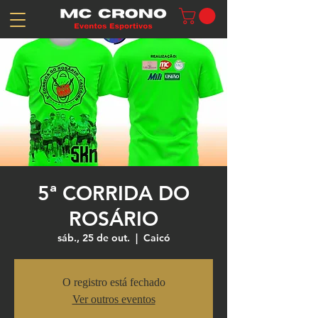
5ª CORRIDA DO
ROSÁRIO
sáb., 25 de out.
  |  
Caicó
O registro está fechado
Ver outros eventos