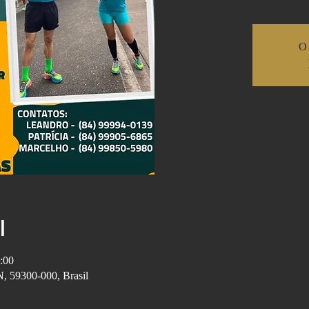
O 
l
:00
 59300-000, Brasil