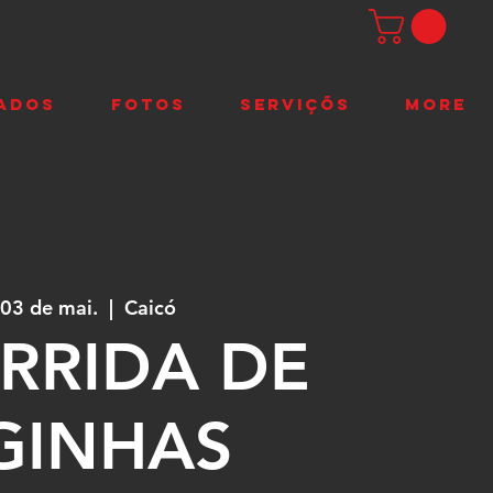
ADOS
FOTOS
SERVIÇÕS
More
 03 de mai.
  |  
Caicó
ORRIDA DE
GINHAS