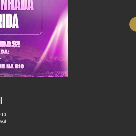
l
:10
sil