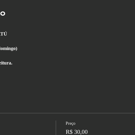
to
ATÚ
(domingo)
itura.
Preço
R$ 30,00