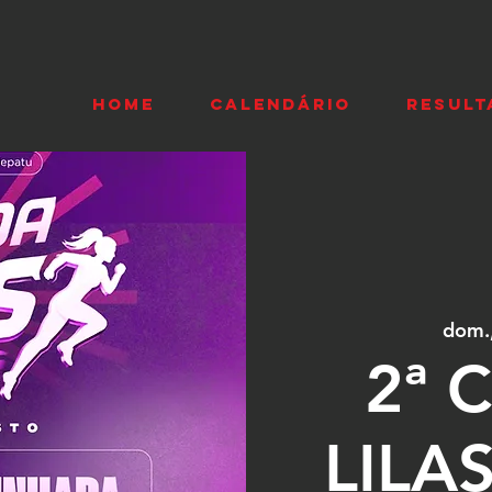
HOME
CALENDÁRIO
RESULT
dom.,
2ª 
LILA