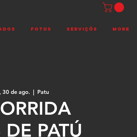
ADOS
FOTOS
SERVIÇÕS
More
 30 de ago.
  |  
Patu
CORRIDA
S DE PATÚ