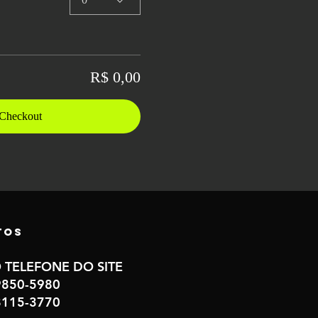
R$ 0,00
Checkout
tos
 TELEFONE DO SITE
.9850-5980
.8115-3770