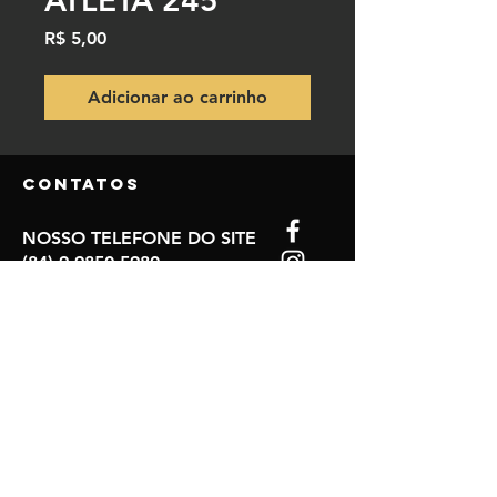
ATLETA 245
Preço
R$ 5,00
Adicionar ao carrinho
Contatos
NOSSO TELEFONE DO SITE
(84) 9.9850-5980
(84) 9.8115-3770
NOSSO EMAIL
mccrono80@gmail.com