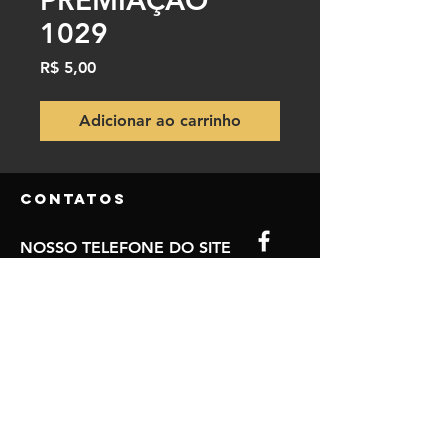
PREMIAÇÃO
1029
Preço
R$ 5,00
Adicionar ao carrinho
Contatos
NOSSO TELEFONE DO SITE
(84) 9.9850-5980
(84) 9.8115-3770
NOSSO EMAIL
mccrono80@gmail.com