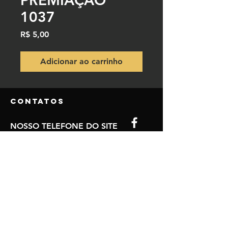
PREMIAÇÃO
1037
Preço
R$ 5,00
Adicionar ao carrinho
Contatos
NOSSO TELEFONE DO SITE
(84) 9.9850-5980
(84) 9.8115-3770
NOSSO EMAIL
mccrono80@gmail.com