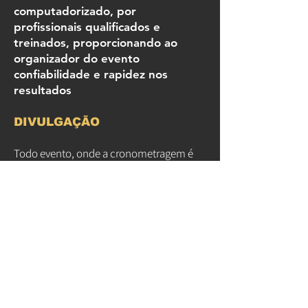
computadorizado, por
profissionais qualificados e
treinados, proporcionando ao
organizador do evento
confiabilidade e rapidez nos
resultados
DIVULGAÇÃO
Todo evento, onde a cronometragem é
realizada pela MC CRONO, é divulgado no
site em redes sociais e e-mail de atletas
cadastrados sem nenhum custo a mais
para o organizador.
NOSSO TELEFONE
(84) 9.9850-5980
(84) 9.9201-
0406